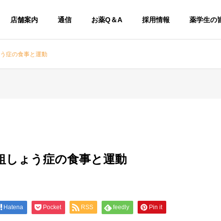
店舗案内
通信
お薬Q＆A
採用情報
薬学生の
粗しょう症の食事と運動
30 骨粗しょう症の食事と運動
Hatena
Pocket
RSS
feedly
Pin it