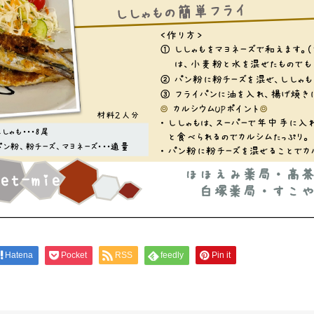
Hatena
Pocket
RSS
feedly
Pin it